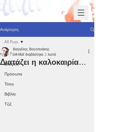
Ανάρτηση
All Posts
Βαγγέλης Βουτσινάκης
All Posts
24 Μαΐ
διαβάστηκε 2 λεπτά
Διατάζει η καλοκαιρία...
Σκέψεις
Πρόσωπα
Τόποι
Βιβλία
Τζιζ