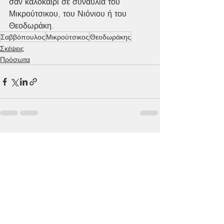
σαν καλοκαίρι σε συναυλία του 
Μικρούτσικου, του Νιόνιου ή του 
Θεοδωράκη.
Σαββόπουλος
Μικρούτσικος
Θεοδωράκης
Σκέψεις
Πρόσωπα
Πρόσφατες αναρτήσεις
Εμφάνιση όλων