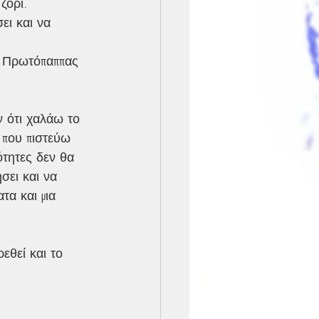
ζόρι. 
ει και να 
 
ς Πρωτόπαππας 
ν ότι χαλάω το 
 που πιστεύω 
ότητες δεν θα 
σει και να 
α και μια 
εθεί και το 