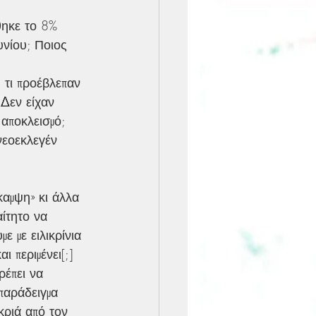
θηκε το 8% 
νίου; Ποιος 
 τι προέβλεπαν 
 Δεν είχαν 
αποκλεισμό; 
νεοεκλεγέν 
καμψη» κι άλλα 
αίτητο να 
 με ειλικρίνια 
ι περιμένει[;]
έπει να 
παράδειγμα 
κριά από τον 