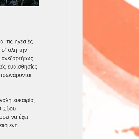
αι τις ηγεσίες 
σ’ όλη την 
υ ανεξαρτήτως 
κές ευαισθησίες 
ατρωνάρονται, 
γάλη ευκαιρία, 
υ Σίμου 
ρεί να έχει 
επόμενη 