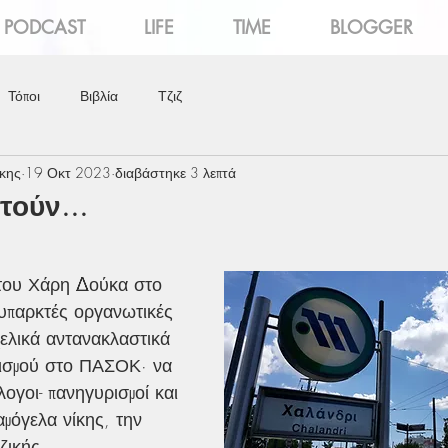
PODCAST
LIFE
TIME
BLOGGER
Τόποι
Βιβλία
Τζιζ
κης
19 Οκτ 2023
διαβάστηκε 3 λεπτά
τούν...
υπαρκτές οργανωτικές 
χελικά αντανακλαστικά 
νισμού στο ΠΑΣΟΚ· να 
λογοι- πανηγυρισμοί και 
αμόγελα νίκης, την 
ζικής 