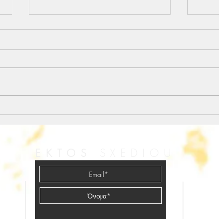
Βάλε κι άλλο πιάτο στο
Μόνο
τραπέζι...
αλλά
SXEDIOU
EKTOS