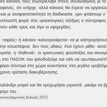
 ότι κάποιος τους συμπεριέλαβε στους συνδυασμούς με το 
ροφανές, ότι υπήρχε, αλλά κάποιος θα έπρεπε να οργανώσ
και με αποφασιστικότητα τη διαδικασία, πριν φτάσουμε ν’
α πολλοστή φορά- στις προεκλογικές εξέδρες ο σύντροφο
ούν κάθε τρεις και λίγο οι εφημερίδες.
 «παρέες» ή κάποιοι «καλοπροαίρετοι» να με κατηγορήσου
 την εσωστέφεια, δεν τους αδικώ, έτσι έχουν μάθει· αυτό
οκρισία, η «δηθενιά», οι προσωπικές φιλοδοξίες και σκοπιμ
η στο ΠΑΣΟΚ που φιλοδοξούμε και πάλι να πρωταγωνιστή
έρει σύντομα στη χώρα απαντήσεις στα μεγάλα προβλήματ
γχρονη πρόταση διακυβέρνησης.
 Χαλάνδρι μπορεί και θα προχωρήσει μπροστά, μακάρι να βρ
όμο του...
Δούκας
Δημοτικές Εκλογές 2023