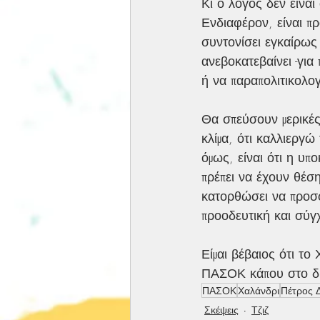
Κι ο λόγος δεν είναι
Ενδιαφέρον, είναι π
συντονίσει εγκαίρως 
ανεβοκατεβαίνει -γι
ή να παραπολιτικολογ
Θα σπεύσουν μερικές
κλίμα, ότι καλλιεργώ
όμως, είναι ότι η υπ
πρέπει να έχουν θέσ
κατορθώσει να προσφ
προοδευτική και σύ
Είμαι βέβαιος ότι το
ΠΑΣΟΚ κάπου στο δρ
ΠΑΣΟΚ
Χαλάνδρι
Πέτρος 
Σκέψεις
Τζιζ