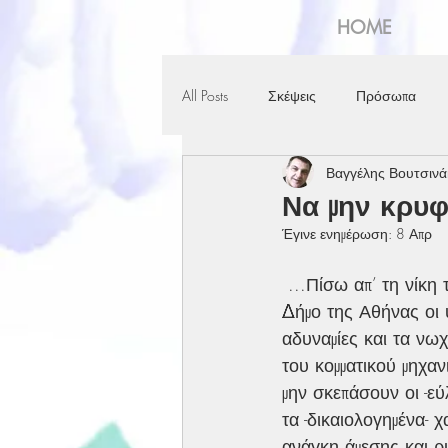
HOME
All Posts
Σκέψεις
Πρόσωπα
Βαγγέλης Βουτσινά
Να μην κρυφ
Έγινε ενημέρωση:
8 Απρ
 ...Πίσω απ’ τη νίκη του Χάρη Δούκα στο 
Δήμο της Αθήνας οι 
αδυναμίες και τα νω
του κομματικού μηχα
μην σκεπάσουν οι -εύ
τα -δικαιολογημένα- χ
ανάγκη άμεσης και ρι