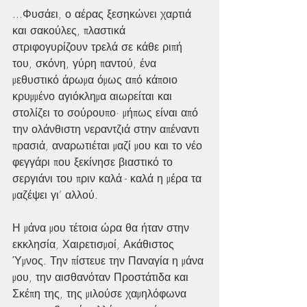
...Φυσάει, ο αέρας ξεσηκώνει χαρτιά 
και σακούλες, πλαστικά 
στριφογυρίζουν τρελά σε κάθε ριπή 
του, σκόνη, γύρη παντού, ένα 
μεθυστικό άρωμα όμως από κάποιο 
κρυμμένο αγιόκλημα αιωρείται και 
στολίζει το σούρουπο· μήπως είναι από 
την ολάνθιστη νεραντζιά στην απέναντι 
πρασιά, αναρωτιέται μαζί μου και το νέο 
φεγγάρι που ξεκίνησε βιαστικό το 
σεργιάνι του πριν καλά - καλά η μέρα τα 
μαζέψει γι’ αλλού.
Η μάνα μου τέτοια ώρα θα ήταν στην 
εκκλησία, Χαιρετισμοί, Ακάθιστος 
Ύμνος. Την πίστευε την Παναγία η μάνα 
μου, την αισθανόταν Προστάτιδα και 
Σκέπη της, της μιλούσε χαμηλόφωνα 