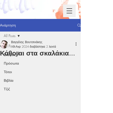
Ανάρτηση
All Posts
Βαγγέλης Βουτσινάκης
All Posts
13 Απρ 2024
διαβάστηκε 2 λεπτά
Κάθομαι στα σκαλάκια...
Σκέψεις
Πρόσωπα
Τόποι
Βιβλία
Τζιζ