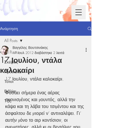
Ανάρτηση
All Posts
Βαγγέλης Βουτσινάκης
All Posts
17 Ιουλ 2012
διαβάστηκε 2 λεπτά
17 Ιουλίου, ντάλα
Σκέψεις
καλοκαίρι
Πρόσωπα
17 Ιουλίου, ντάλα καλοκαίρι.
Τόποι
Βιβλία
Φυσάει σήμερα ένας αέρας 
σκονισμένος και μουντός, αλλά την 
Τζιζ
κάψα και τη λάβα του τσιμέντου και της 
άσφαλτου δε μπορεί ν’ αντιπαλέψει. Γι’ 
αυτήν μόνο το αιρ κοντίσιον, οι 
ανεμιστήρες, αλλά κι οι βεντάλιες που 