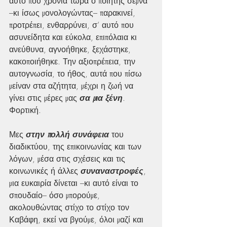
αυτό που χρόνια τώρα ο ποιητής σεμνά 
–κι ίσως μονολογώντας– παρακινεί, 
προτρέπει, ενθαρρύνει, σ’ αυτό που 
ασυνείδητα και εύκολα, επιπόλαια κι 
ανεύθυνα, αγνοήθηκε, ξεχάστηκε, 
κακοποιήθηκε. Την αξιοπρέπεια, την 
αυτογνωσία, το ήθος, αυτά που πίσω 
μείναν στα αζήτητα, μέχρι η ζωή να 
γίνει στις μέρες μας 
σα μια ξένη
. 
Φορτική. 
Μες 
στην πολλή συνάφεια
 του 
διαδικτύου, της επικοινωνίας και των 
λόγων, μέσα στις σχέσεις και τις 
κοινωνικές ή άλλες 
συναναστροφές
, 
μια ευκαιρία δίνεται –κι αυτό είναι το 
σπουδαίο– όσο μπορούμε, 
ακολουθώντας στίχο το στίχο τον 
Καβάφη, εκεί να βγούμε, όλοι μαζί και 