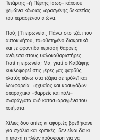
Τετάρτης –ή Πέμπης ίσως– κάποιου 
χειμώνα κάποιας περασμένης δεκαετίας 
του περασμένου αιώνα.
Πού; [Τι ειρωνεία!] Πάνω στο τζάμι του 
αυτοκινήτου, τοποθετημένο διακριτικά 
και με φροντίδα περισσή θαρρείς 
ανάμεσα στους υαλοκαθαριστήρες. 
Γιατί η ειρωνεία; Μα, γιατί ο Καβάφης 
κυκλοφορεί στις μέρες μας φαρδύς 
πλατύς πάνω στα τζάμια σε τρόλεϊ και 
λεωφορεία, πηχυαίος και κραυγάζων 
σπαραχτικά –θαρρείς και πάλι– 
σπαράγματα από κατασπαραγμένα του 
ποιήματα. 
Χίλιες δυο αιτίες κι αφορμές βρεθήκανε 
για σχόλια και κριτικές, δεν είναι δα κι 
η εποχή η πλέον πρόσφορη για να 