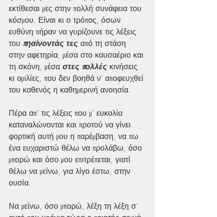
εκτίθεσαι μες στην πολλή συνάφεια του 
κόσμου. Είναι κι ο τρόπος, όσων 
ευθύνη πήραν να γυρίζουνε τις λέξεις 
του 
πηαίνοντάς τες
 από τη στάση 
στην αφετηρία, μέσα στο καυσαέριο και 
τη σκόνη, μέσα 
στες πολλές
 κινήσεις 
κι ομιλίες, που δεν βοηθά ν’ αποφευχθεί 
του καθενός η καθημερινή ανοησία. 
Πέρα απ’ τις λέξεις που μ’ ευκολία 
καταναλώνονται και προτού να γίνει 
φορτική αυτή μου η παρέμβαση, να πω 
ένα ευχαριστώ θέλω να προλάβω, όσο 
μπορώ και όσο μου επιτρέπεται, γιατί 
θέλω να μείνω, για λίγο έστω, στην 
ουσία.
Να μείνω, όσο μπορώ, λέξη τη λέξη σ’ 