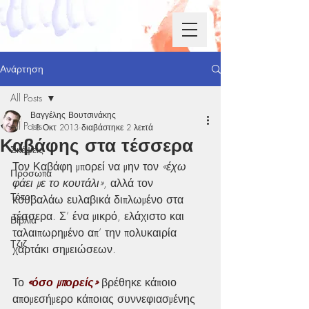
Ανάρτηση
All Posts
Βαγγέλης Βουτσινάκης
All Posts
18 Οκτ 2013
διαβάστηκε 2 λεπτά
Καβάφης στα τέσσερα
Σκέψεις
Τον Καβάφη μπορεί να μην τον 
«έχω 
Πρόσωπα
φάει με το κουτάλι»
, αλλά τον 
Τόποι
κουβαλάω ευλαβικά διπλωμένο στα 
τέσσερα. Σ’ ένα μικρό, ελάχιστο και 
Βιβλία
ταλαιπωρημένο απ’ την πολυκαιρία 
Τζιζ
χαρτάκι σημειώσεων.
Το 
«όσο μπορείς»
 βρέθηκε κάποιο 
απομεσήμερο κάποιας συννεφιασμένης 