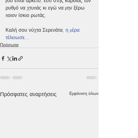
μου είναι αρκετό, εσύ στης καρδιάς τον 
ρυθμό να χτυπάς κι εγώ να μην ξέρω 
ποιον ίσκιο ρωτάς.
Καλή σου νύχτα Σερενάτα, 
η μέρα 
τέλειωσε
…  
Πρόσωπα
Πρόσφατες αναρτήσεις
Εμφάνιση όλων