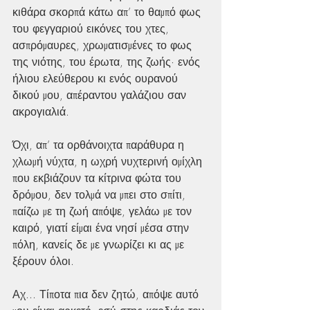
κιθάρα σκορπά κάτω απ’ το θαμπό φως 
του φεγγαριού εικόνες του χτες, 
ασπρόμαυρες, χρωματισμένες το φως 
της νιότης, του έρωτα, της ζωής· ενός 
ήλιου ελεύθερου κι ενός ουρανού 
δικού μου, απέραντου γαλάζιου σαν 
ακρογιαλιά.
Όχι, απ’ τα ορθάνοιχτα παράθυρα η 
χλωμή νύχτα, η ωχρή νυχτερινή ομίχλη 
που εκβιάζουν τα κίτρινα φώτα του 
δρόμου, δεν τολμά να μπει στο σπίτι, 
παίζω με τη ζωή απόψε, γελάω με τον 
καιρό, γιατί είμαι ένα νησί μέσα στην 
πόλη, κανείς δε με γνωρίζει κι ας με 
ξέρουν όλοι. 
Αχ... Τίποτα πια δεν ζητώ, απόψε αυτό 