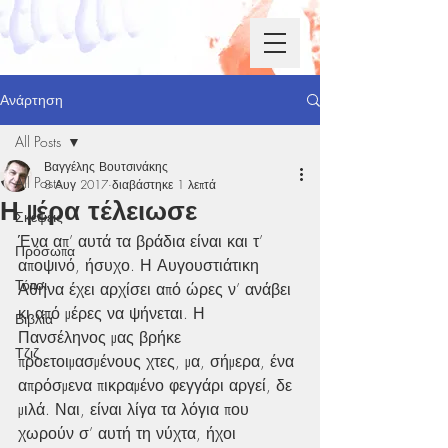
Ανάρτηση
All Posts
Βαγγέλης Βουτσινάκης
All Posts
8 Αυγ 2017
διαβάστηκε 1 λεπτά
Η μέρα τέλειωσε
Σκέψεις
Ένα απ’ αυτά τα βράδια είναι και τ’ 
Πρόσωπα
αποψινό, ήσυχο. Η Αυγουστιάτικη 
Τόποι
Αθήνα έχει αρχίσει από ώρες ν’ ανάβει 
κι από μέρες να ψήνεται. Η 
Βιβλία
Πανσέληνος μας βρήκε 
Τζιζ
προετοιμασμένους χτες, μα, σήμερα, ένα 
απρόσμενα πικραμένο φεγγάρι αργεί, δε 
μιλά. Ναι, είναι λίγα τα λόγια που 
χωρούν σ’ αυτή τη νύχτα, ήχοι 