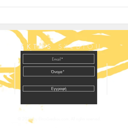
SXEDIOU
EKTOS
Εγγραφή
© 2026 by EktosSxediou.com. All rights reserved.