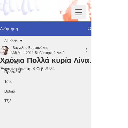
Ανάρτηση
All Posts
Βαγγέλης Βουτσινάκης
All Posts
25 Μαρ 2011
διαβάστηκε 2 λεπτά
Χρόνια Πολλά κυρία Λίνα.
Σκέψεις
Έγινε ενημέρωση:
8 Φεβ 2024
Πρόσωπα
Τόποι
Βιβλία
Τζιζ