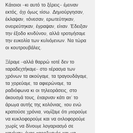
Κάποιοι –κι αυτό το ξέρεις– έμειναν 
εκτός, όχι όμως πίσω. Δημιούργησαν, 
έκλαψαν, πόνεσαν, ερωτεύτηκαν, 
ονειρεύτηκαν, έγραψαν, είπαν. Έδειξαν 
την έξοδο κινδύνου, αλλά προτιμήσαμε 
την ευκολία των κυλιόμενων. Να τώρα 
οι κουτρουβάλες.
Ξέραμε –αλλά θαρρώ ποτέ δεν το 
παραδεχτήκαμε– στο πέρασμα των 
χρόνων τα ακούγαμε, τα τραγουδάγαμε, 
τα χορεύαμε, τα αφιερώναμε, τα 
ραδιόφωνα κι οι τηλεοράσεις, στο 
άκουσμά τους, έπαιρναν κάτι απ’ το 
άρωμα αυτής της κολόνιας, που ενώ 
κρατούσε χρόνια, νομίζαμε ότι μπορούμε 
να κυκλοφορούμε και να οπλοφορούμε 
χωρίς να δίνουμε λογαριασμό σε 
κανέναν, ένας παροξυσμός και μια 