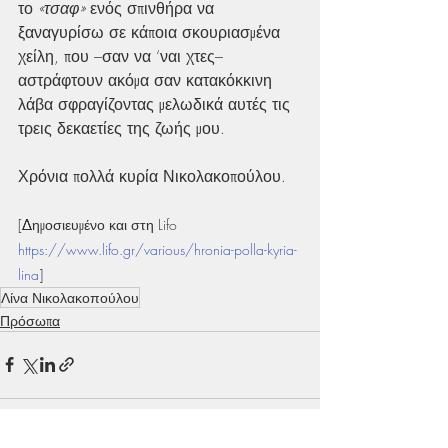
το 
«τσαφ» 
ενός σπινθήρα να 
ξαναγυρίσω σε κάποια σκουριασμένα 
χείλη, που –σαν να ‘ναι χτες– 
αστράφτουν ακόμα σαν κατακόκκινη 
λάβα σφραγίζοντας μελωδικά αυτές τις 
τρεις δεκαετίες της ζωής μου.
Χρόνια πολλά κυρία Νικολακοπούλου.
[Δημοσιευμένο και στη Lifo 
https://www.lifo.gr/various/hronia-polla-kyria-
lina
]
Λίνα Νικολακοπούλου
Πρόσωπα