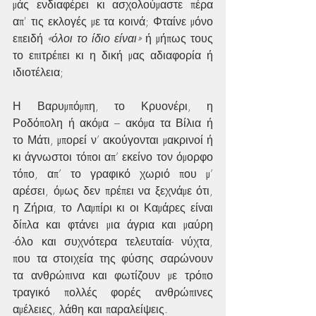
μάς ενδιαφέρει κι ασχολούμαστε πέρα 
απ' τις εκλογές με τα κοινά; Φταίνε μόνο 
επειδή 
«όλοι το ίδιο είναι» 
ή μήπως τους 
το επιτρέπει κι η δική μας αδιαφορία ή 
ιδιοτέλεια; 
Η Βαρυμπόμπη, το Κρυονέρι, η 
Ροδόπολη ή ακόμα – ακόμα τα Βίλια ή 
το Μάτι, μπορεί ν’ ακούγονται μακρινοί ή 
κι άγνωστοι τόποι απ’ εκείνο τον όμορφο 
τόπο, απ’ το γραφικό χωριό που μ’ 
αρέσει, όμως δεν πρέπει να ξεχνάμε ότι, 
η Ζήρια, το Λαμπίρι κι οι Καμάρες είναι 
δίπλα και φτάνει μια άγρια και μαύρη 
-όλο και συχνότερα τελευταία- νύχτα, 
που τα στοιχεία της φύσης σαρώνουν 
τα ανθρώπινα και φωτίζουν με τρόπο 
τραγικό πολλές φορές ανθρώπινες 
αμέλειες, λάθη και παραλείψεις.