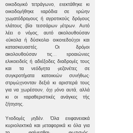
οικοδομικό τετράγωνο, επεκτάθηκε κι 
οικοδομήθηκε παρόδια σε πρώην 
χωματόδρομους ή αγροτικούς δρόμους 
πλάτους -βία- τεσσάρων μέτρων. Αυτό 
λέει ο νόμος, αυτό ακολουθούσαν 
-εύκολα ή δύσκολα- οικοπεδούχοι και 
κατασκευαστές. Οι δρόμοι 
ακολουθούσαν τις... προαιώνιες 
ελικοειδείς ή αδιέξοδες διαδρομές τους 
και τα νεόδμητα -μεζονέτες σε 
συγκροτήματα κατοικιών συνήθως- 
στριμώχνονταν δεξιά κι αριστερά τους 
για να χωρέσουν, όχι μόνο αυτά, αλλά 
κι οι παραθεριστικές ανάγκες τής 
ζήτησης.
Υποδομές μηδέν. Όλα επιφανειακά 
κυριολεκτικά και μεταφορικά κι όλα για 
το φαίνεσθαι∙ φωτισμός, 