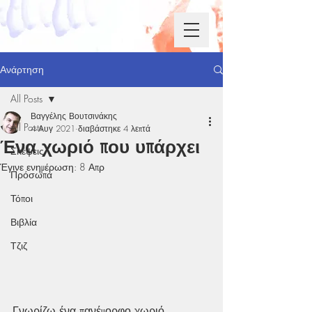
Ανάρτηση
All Posts
Βαγγέλης Βουτσινάκης
All Posts
4 Αυγ 2021
διαβάστηκε 4 λεπτά
Ένα χωριό που υπάρχει
Σκέψεις
Έγινε ενημέρωση:
8 Απρ
Πρόσωπα
Τόποι
Βιβλία
Τζιζ
Γνωρίζω ένα πανέμορφο χωριό 