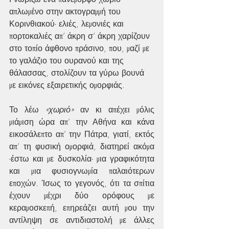
απλωμένο στην ακτογραμμή του 
Κορινθιακού∙ ελιές, λεμονιές και 
πορτοκαλιές απ’ άκρη σ’ άκρη χαρίζουν 
στο τοπίο άφθονο πράσινο, που, μαζί με 
το γαλάζιο του ουρανού και της 
θάλασσας, στολίζουν τα γύρω βουνά 
με εικόνες εξαιρετικής ομορφιάς.
Το λέω 
«χωριό»
 αν κι απέχει μόλις 
μιάμιση ώρα απ’ την Αθήνα και κάνα 
εικοσάλεπτο απ’ την Πάτρα, γιατί, εκτός 
απ’ τη φυσική ομορφιά, διατηρεί ακόμα 
-έστω και με δυσκολία- μια γραφικότητα 
και μια φυσιογνωμία παλαιότερων 
εποχών. Ίσως το γεγονός, ότι τα σπίτια 
έχουν μέχρι δύο ορόφους με 
κεραμοσκεπή, επηρεάζει αυτή μου την 
αντίληψη σε αντιδιαστολή με άλλες 