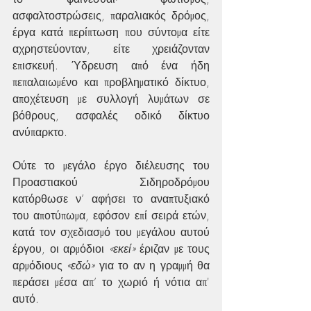
ασφαλτοστρώσεις, παραλιακός δρόμος, 
έργα κατά περίπτωση που σύντομα είτε 
αχρηστεύονταν, είτε χρειάζονταν 
επισκευή. Ύδρευση από ένα ήδη 
πεπαλαιωμένο και προβληματικό δίκτυο, 
αποχέτευση με συλλογή λυμάτων σε 
βόθρους, ασφαλές οδικό δίκτυο 
ανύπαρκτο.
Ούτε το μεγάλο έργο διέλευσης του 
Προαστιακού Σιδηροδρόμου 
κατόρθωσε ν’ αφήσει το αναπτυξιακό 
του αποτύπωμα, εφόσον επί σειρά ετών, 
κατά τον σχεδιασμό του μεγάλου αυτού 
έργου, οι αρμόδιοι 
«εκεί»
 έριζαν με τους 
αρμόδιους 
«εδώ»
 για το αν η γραμμή θα 
περάσει μέσα απ’ το χωριό ή νότια απ' 
αυτό.