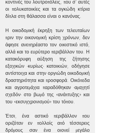
κοντινές του λουτροπόλεις, που σ’ αυτές 
οι πολυκατοικίες και τα ογκώδη κτίρια 
δίπλα στη θάλασσα είναι ο κανόνας.
Η οικοδομική έκρηξη των τελευταίων 
πριν την οικονομική κρίση χρόνων, δεν 
άφησε ανεπηρέαστο τον οικιστικό ιστό, 
αλλά και το ευρύτερο περιβάλλον του. Η 
κατακόρυφη αύξηση της ζήτησης 
εξοχικών -κυρίως- κατοικιών, οδήγησε 
αντίστοιχα και στην οργιώδη οικοδομική 
δραστηριότητα και προσφορά. Οικόπεδα 
και αγροτεμάχια παραδόθηκαν -αμαχητί 
σχεδόν- στο βωμό της «ανάπτυξης» και 
του «εκσυγχρονισμού» του τόπου.
Έτσι, ένα αστικό περιβάλλον που 
οριζόταν εν πολλοίς από τέσσερεις 
δρόμους σαν ένα οιονεί μεγάλο 