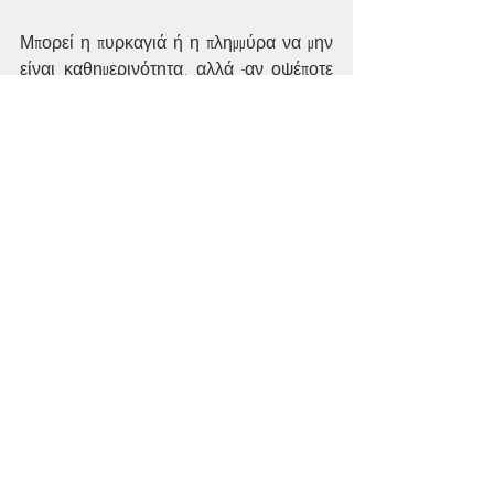
Μπορεί η πυρκαγιά ή η πλημμύρα να μην 
είναι καθημερινότητα, αλλά -αν οψέποτε 
συμβούν- μπορούν να ανατρέψουν μια 
για πάντα την καθημερινότητά μας.
Ας μην αντιμετωπίζουμε πλέον την 
κλιματική αλλαγή ως ενδεχόμενο, αλλά 
ως γεγονός. Κι 
«εδώ»
 στην πόλη κι 
«εκεί»
 στο χωριό -πόσο όμορφο θα ήταν- 
αν τα 
«νέα»
 για τον καιρό και το κλίμα, 
δεν τα λένε μόνο στις ειδήσεις ή στο 
καφενείο, αλλά τα δημιουργούν οι 
άνθρωποι με τα καλά έργα, τη 
δημιουργική συνεργασία, το διαρκές 
ενδιαφέρον και την ανιδιοτελή αγάπη 
τους για τον τόπο.
Αυτό το χωριό υπάρχει... Μήπως είναι 