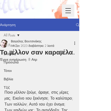
Ανάρτηση
All Posts
Βαγγέλης Βουτσινάκης
All Posts
14 Σεπ 2023
διαβάστηκε 2 λεπτά
Το μέλλον σαν καραμέλα.
Σκέψεις
Έγινε ενημέρωση:
8 Απρ
Πρόσωπα
Τόποι
Βιβλία
Τζιζ
Ποιο μέλλον ζούμε, άραγε, στις μέρες 
μας; Εκείνο που ξεκίνησε; Το καλύτερο; 
Των πολλών; Αυτό που έχει όνομα; 
Των παιδιών μας; Το αισιόδοξο; Της 