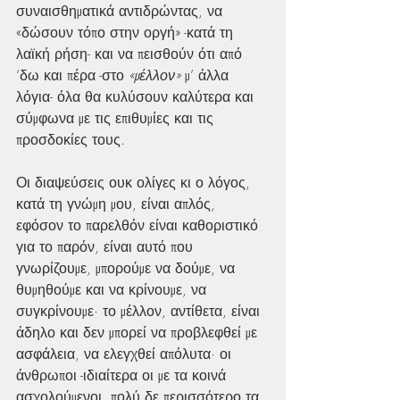
συναισθηματικά αντιδρώντας, να 
«δώσουν τόπο στην οργή» -κατά τη 
λαϊκή ρήση- και να πεισθούν ότι από 
‘δω και πέρα -στο 
«μέλλον»
 μ’ άλλα 
λόγια- όλα θα κυλύσουν καλύτερα και 
σύμφωνα με τις επιθυμίες και τις 
προσδοκίες τους.
Οι διαψεύσεις ουκ ολίγες κι ο λόγος, 
κατά τη γνώμη μου, είναι απλός, 
εφόσον το παρελθόν είναι καθοριστικό 
για το παρόν, είναι αυτό που 
γνωρίζουμε, μπορούμε να δούμε, να 
θυμηθούμε και να κρίνουμε, να 
συγκρίνουμε· το μέλλον, αντίθετα, είναι 
άδηλο και δεν μπορεί να προβλεφθεί με 
ασφάλεια, να ελεγχθεί απόλυτα· οι 
άνθρωποι -ιδιαίτερα οι με τα κοινά 
ασχολούμενοι, πολύ δε περισσότερο τα 